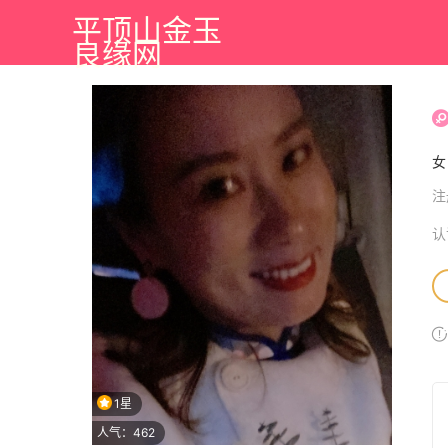
平顶山金玉
良缘网
注
认
1星
人气：462