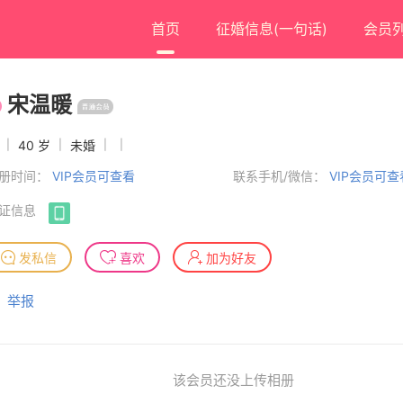
首页
征婚信息(一句话)
会员
宋温暖
女
|
40 岁
|
未婚
|
|
册时间：
VIP会员可查看
联系手机/微信：
VIP会员可查
证信息
发私信
喜欢
加为好友
举报
该会员还没上传相册