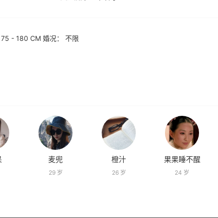
75 - 180 CM 婚况： 不限
呆
麦兜
橙汁
果果睡不醒
29 岁
26 岁
24 岁