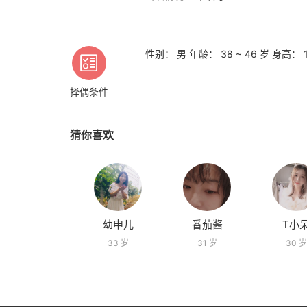
性别： 男 年龄： 38 ~ 46 岁 身高： 1
择偶条件
猜你喜欢
幼申儿
番茄酱
T小
33 岁
31 岁
30 岁