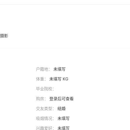
爱摄影
户籍地：
未填写
体重：
未填写 KG
毕业院校：
购房：
登录后可查看
交友类型：
结婚
吸烟情况：
未填写
兴趣爱好：
未填写