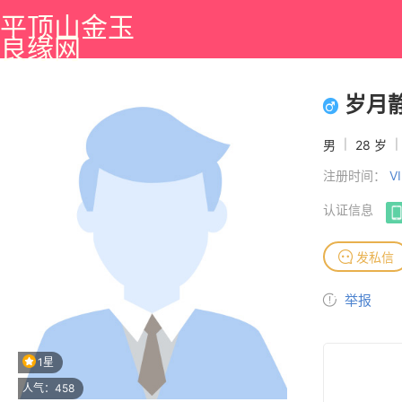
平顶山金玉
良缘网
岁月静
男
|
28 岁
|
注册时间：
V
认证信息
发私信
举报
1星
人气：458