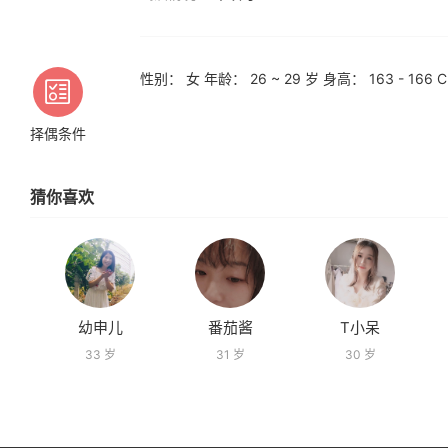
性别： 女 年龄： 26 ~ 29 岁 身高： 163 - 1
择偶条件
猜你喜欢
幼申儿
番茄酱
T小呆
33 岁
31 岁
30 岁